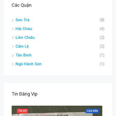
Các Quận
Sơn Trà
(8)
Hải Châu
(4)
Liên Chiểu
(2)
Cẩm Lệ
(2)
Tân Bình
(1)
Ngũ Hành Sơn
(1)
Tin Đăng Vip
 BÁN
TIN VIP
CẦN BÁN
TIN 