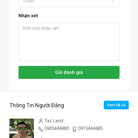
Chọn
Nhận xét
Gửi đánh giá
Thông Tin Người Đăng
Xem tất cả
Taz Land
0905444885
0915444885