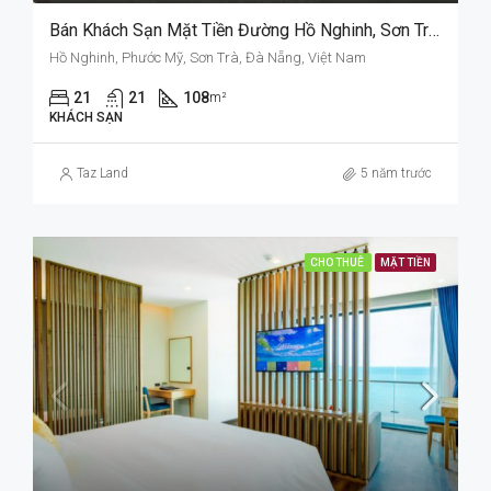
Bán Khách Sạn Mặt Tiền Đường Hồ Nghinh, Sơn Trà, Đà Nẵng.
Hồ Nghinh, Phước Mỹ, Sơn Trà, Đà Nẵng, Việt Nam
21
21
108
m²
KHÁCH SẠN
Taz Land
5 năm trước
CHO THUÊ
MẶT TIỀN