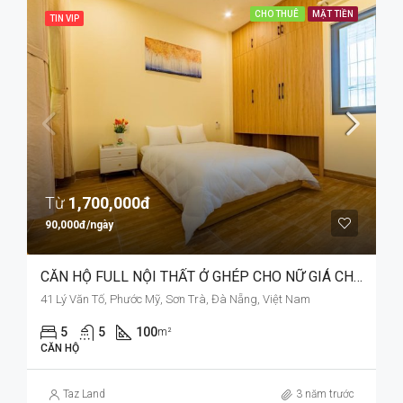
CHO THUÊ
MẶT TIỀN
TIN VIP
Từ
1,700,000đ
90,000đ/ngày
CĂN HỘ FULL NỘI THẤT Ở GHÉP CHO NỮ GIÁ CHỈ TỪ 1,7TRĐ/NGƯỜI
41 Lý Văn Tố, Phước Mỹ, Sơn Trà, Đà Nẵng, Việt Nam
5
5
100
m²
CĂN HỘ
Taz Land
3 năm trước