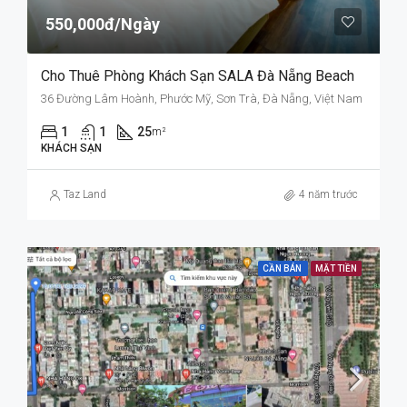
550,000đ/Ngày
Cho Thuê Phòng Khách Sạn SALA Đà Nẵng Beach
36 Đường Lâm Hoành, Phước Mỹ, Sơn Trà, Đà Nẵng, Việt Nam
1
1
25
m²
KHÁCH SẠN
Taz Land
4 năm trước
CẦN BÁN
MẶT TIỀN