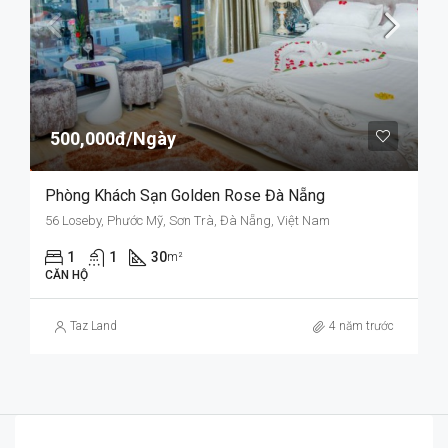
500,000đ/Ngày
Phòng Khách Sạn Golden Rose Đà Nẵng
56 Loseby, Phước Mỹ, Sơn Trà, Đà Nẵng, Việt Nam
1
1
30
m²
CĂN HỘ
Taz Land
4 năm trước