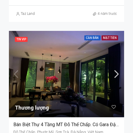
Taz Land
4 năm trước
CẦN BÁN
MẶT TIỀN
TIN VIP
Thương lượng
Bán Biệt Thự 4 Tầng MT Đỗ Thế Chấp. Có Gara Đậu Oto Rộng Rãi
Đỗ Thế Chấp, Phước Mỹ, Sơn Trà, Đà Nẵng, Việt Nam