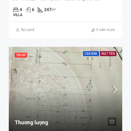
4
6
247
m²
VILLA
Taz Land
5 năm trước
CẦN BÁN
MẶT TIỀN
TIN VIP
Thương lượng