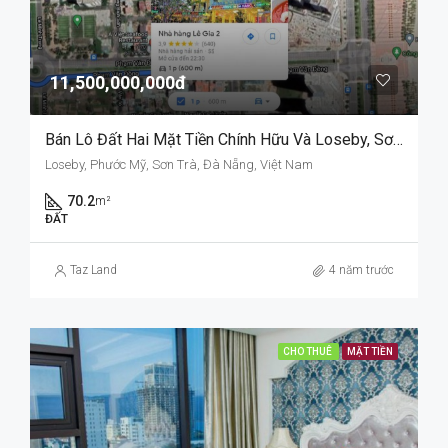
11,500,000,000đ
Bán Lô Đất Hai Mặt Tiền Chính Hữu Và Loseby, Sơn Trà, Đà Nẵng.
Loseby, Phước Mỹ, Sơn Trà, Đà Nẵng, Việt Nam
70.2
m²
ĐẤT
Taz Land
4 năm trước
CHO THUÊ
MẶT TIỀN