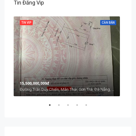
Tin Đăng Vip
 BÁN
TIN VIP
CẦN BÁN
TIN 
15,500,000,000đ
Từ
1
Chính Hữu, An Hải, An Hải Bắc, Sơn Trà, Đà Nẵng, Việt Nam
Đường Trần Duy Chiến, Mân Thái, Sơn Trà, Đà Nẵng, Việt Nam
41 L