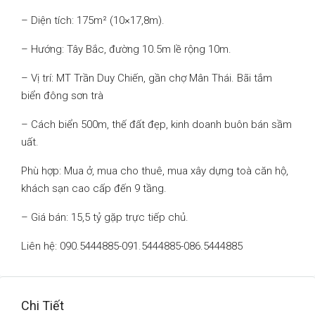
– Diện tích: 175m² (10×17,8m).
– Hướng: Tây Bắc, đường 10.5m lề rộng 10m.
– Vị trí: MT Trần Duy Chiến, gần chợ Mân Thái. Bãi tắm
biển đông sơn trà
– Cách biển 500m, thế đất đẹp, kinh doanh buôn bán sầm
uất.
Phù hợp: Mua ở, mua cho thuê, mua xây dựng toà căn hộ,
khách sạn cao cấp đến 9 tầng.
– Giá bán: 15,5 tỷ gặp trực tiếp chủ.
Liên hệ: 090.5444885-091.5444885-086.5444885
Chi Tiết