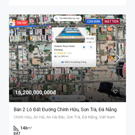
CẦN BÁN
MẶT TIỀN
TIN VIP
16,200,000,000đ
Bán 2 Lô Đất Đường Chính Hữu, Sơn Trà, Đà Nẵng.
Chính Hữu, An Hải, An Hải Bắc, Sơn Trà, Đà Nẵng, Việt Nam
146
m²
ĐẤT