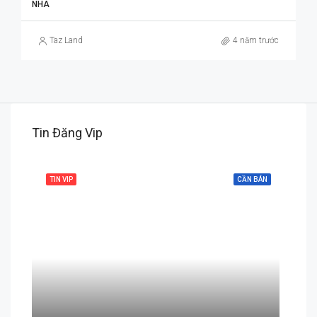
NHÀ
Taz Land
4 năm trước
Tin Đăng Vip
 BÁN
TIN VIP
CẦN BÁN
TIN 