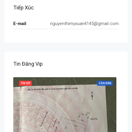
Tiếp Xúc
E-mail
nguyenthimyxuan4145@gmail.com
Tin Đăng Vip
 BÁN
TIN VIP
CẦN BÁN
TIN 
Chính Hữu, An Hải, An Hải Bắc, Sơn Trà, Đà Nẵng, Việt Nam