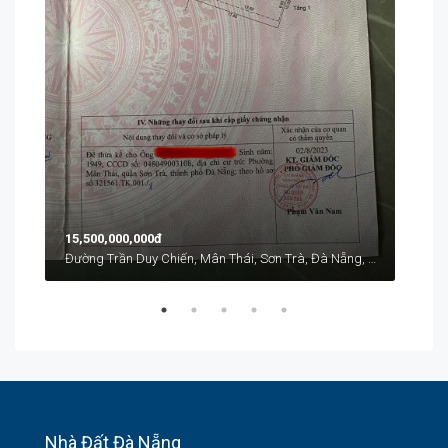
Từ
1
41 L
15,500,000,000đ
Đường Trần Duy Chiến, Mân Thái, Sơn Trà, Đà Nẵng, Việt Nam
Nhà Đất Đà Nẵng