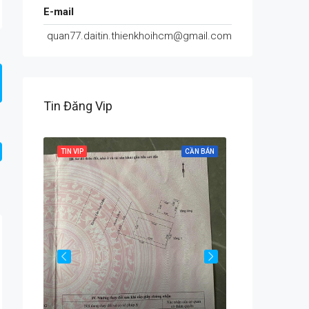
E-mail
quan77.daitin.thienkhoihcm@gmail.com
Tin Đăng Vip
CẦN BÁN
TIN VIP
CẦN BÁN
TIN VIP
Chính Hữu, An Hải, An Hải Bắc, Sơn Trà, Đà Nẵng, Việt Nam
Từ
1,700,000đ