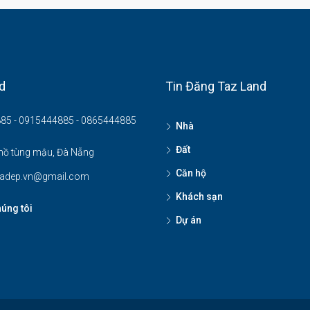
d
Tin Đăng Taz Land
85 - 0915444885 - 0865444885
Nhà
Đất
hồ tùng mậu, Đà Nẵng
Căn hộ
adep.vn@gmail.com
Khách sạn
húng tôi
Dự án