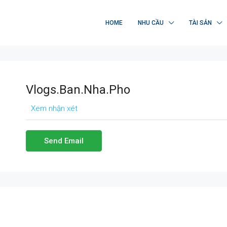
HOME
NHU CẦU
TÀI SẢN
Vlogs.Ban.nha.pho
Xem nhận xét
Send Email