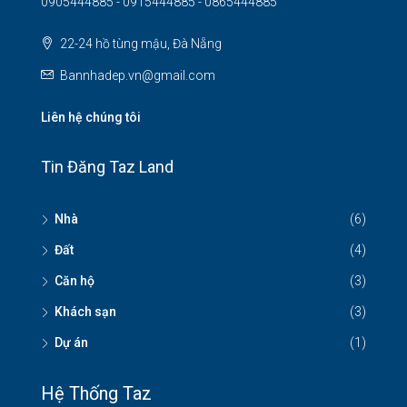
0905444885 - 0915444885 - 0865444885
22-24 hồ tùng mậu, Đà Nẵng
Bannhadep.vn@gmail.com
Liên hệ chúng tôi
Tin Đăng Taz Land
Nhà
(6)
Đất
(4)
Căn hộ
(3)
Khách sạn
(3)
Dự án
(1)
Hệ Thống Taz