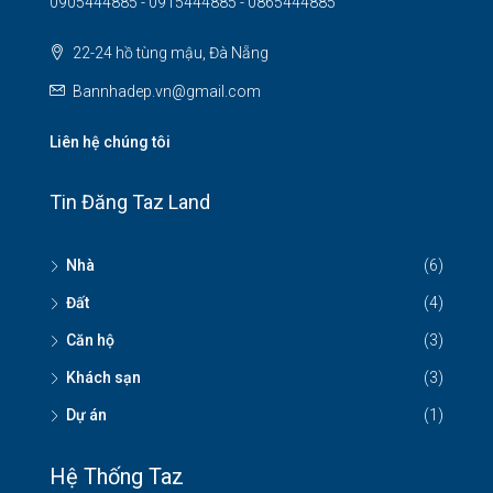
0905444885 - 0915444885 - 0865444885
22-24 hồ tùng mậu, Đà Nẵng
Bannhadep.vn@gmail.com
Liên hệ chúng tôi
Tin Đăng Taz Land
Nhà
(6)
Đất
(4)
Căn hộ
(3)
Khách sạn
(3)
Dự án
(1)
Hệ Thống Taz