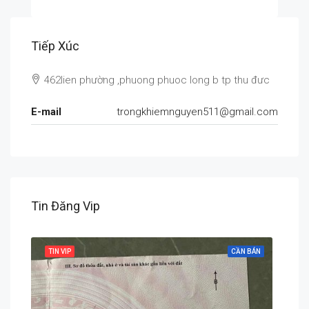
Tiếp Xúc
462lien phường ,phuong phuoc long b tp thu đưc
E-mail
trongkhiemnguyen511@gmail.com
Tin Đăng Vip
 BÁN
TIN VIP
CẦN BÁN
TIN 