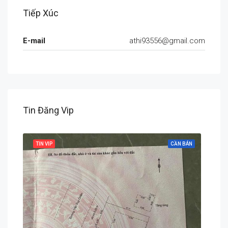
Tiếp Xúc
E-mail
athi93556@gmail.com
Tin Đăng Vip
 BÁN
TIN VIP
CẦN BÁN
TIN 
Chính Hữu, An Hải, An Hải Bắc, Sơn Trà, Đà Nẵng, Việt Nam