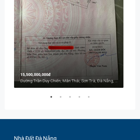
Từ
1
41 L
15,500,000,000đ
Đường Trần Duy Chiến, Mân Thái, Sơn Trà, Đà Nẵng, Việt Nam
Nhà Đất Đà Nẵng