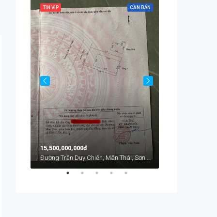
CẦN BÁN
TIN VIP
CẦN BÁN
TIN VIP
Chính Hữu, An Hải, An Hải Bắc, Sơn Trà, Đà Nẵng, Việt Nam
Từ
1,700,000đ
15,500,000,000đ
Đường Trần Duy Chiến, Mân Thái, Sơn Trà, Đà Nẵng, Việt Nam