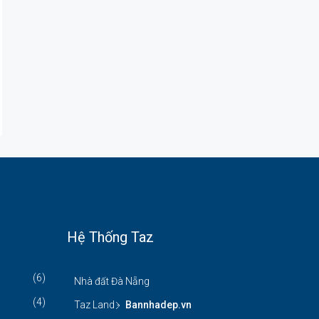
Hệ Thống Taz
(6)
Nhà đất Đà Nẵng
(4)
Taz Land -
Bannhadep.vn