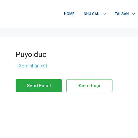
HOME
NHU CẦU
TÀI SẢN
Puyolduc
Xem nhận xét
Send Email
Điện thoại