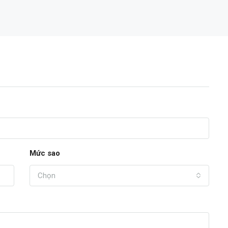
TIN VIP
16,200,000,000đ
Mức sao
Chọn