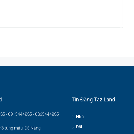
d
Tin Đăng Taz Land
85 - 0915444885 - 0865444885
Nhà
Đất
hồ tùng mậu, Đà Nẵng