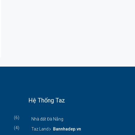
Hệ Thống Taz
(6)
Nhà đất Đà Nẵng
(4)
Taz Land -
Bannhadep.vn