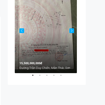
Chính Hữu, An Hải, An Hải Bắc, Sơn Trà, Đà Nẵng, Việt Nam
Từ
1,700,000đ
15,500,000,000đ
Đường Trần Duy Chiến, Mân Thái, Sơn Trà, Đà Nẵng, Việt Nam