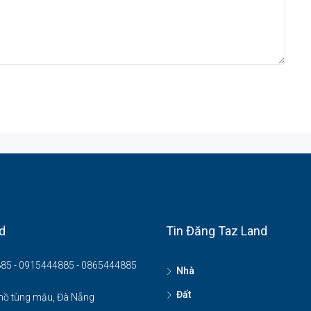
d
Tin Đăng Taz Land
85 - 0915444885 - 0865444885
Nhà
Đất
hồ tùng mậu, Đà Nẵng