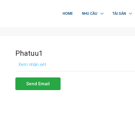
HOME
NHU CẦU
TÀI SẢN
Phatuu1
Xem nhận xét
Send Email