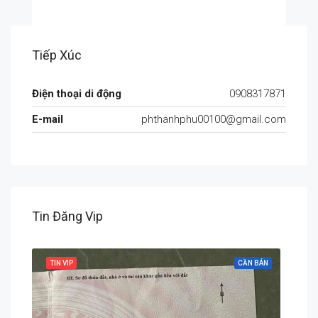
Tiếp Xúc
Điện thoại di động
0908317871
E-mail
phthanhphu00100@gmail.com
Tin Đăng Vip
 BÁN
TIN VIP
CẦN BÁN
TIN 