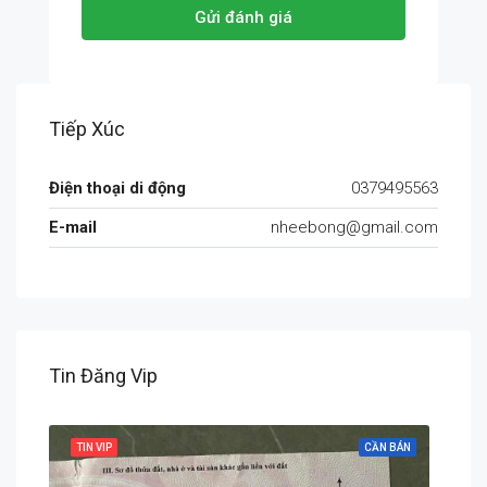
Gửi đánh giá
Tiếp Xúc
Điện thoại di động
0379495563
E-mail
nheebong@gmail.com
Tin Đăng Vip
 BÁN
TIN VIP
CẦN BÁN
TIN 