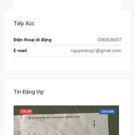
Tiếp Xúc
Điện thoại di động
0382636007
E-mail
nguyenbug1@gmail.com
Tin Đăng Vip
 BÁN
TIN VIP
CẦN BÁN
TIN 