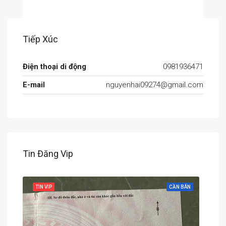
Tiếp Xúc
Điện thoại di động
0981936471
E-mail
nguyenhai09274@gmail.com
Tin Đăng Vip
 BÁN
TIN VIP
CẦN BÁN
TIN 