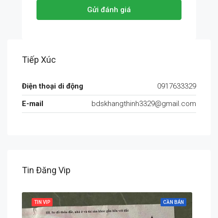
Gửi đánh giá
Tiếp Xúc
Điện thoại di động
0917633329
E-mail
bdskhangthinh3329@gmail.com
Tin Đăng Vip
 BÁN
TIN VIP
CẦN BÁN
TIN 