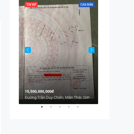
CẦN BÁN
TIN VIP
CẦN BÁN
TIN VIP
Chính Hữu, An Hải, An Hải Bắc, Sơn Trà, Đà Nẵng, Việt Nam
Từ
1,700,000đ
15,500,000,000đ
Đường Trần Duy Chiến, Mân Thái, Sơn Trà, Đà Nẵng, Việt Nam