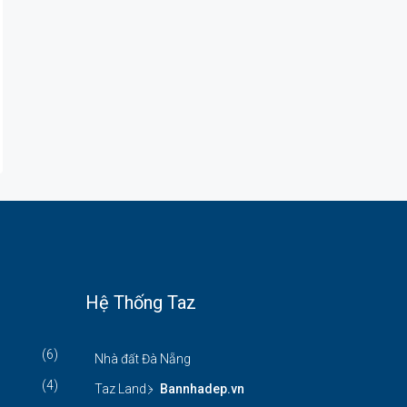
Hệ Thống Taz
(6)
Nhà đất Đà Nẵng
(4)
Taz Land -
Bannhadep.vn