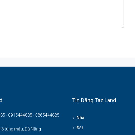
d
Tin Đăng Taz Land
85 - 0915444885 - 0865444885
Nhà
Đất
hồ tùng mậu, Đà Nẵng