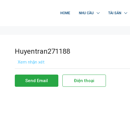
HOME
NHU CẦU
TÀI SẢN
Huyentran271188
Xem nhận xét
Send Email
Điện thoại