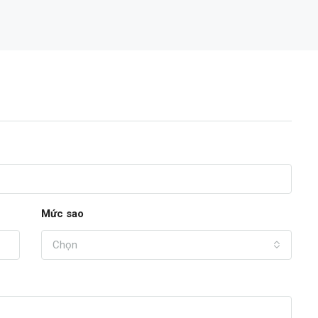
TIN VIP
16,200,000,000đ
Mức sao
Chọn