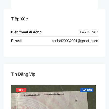
Tiếp Xúc
Điện thoại di động
0349605967
E-mail
tanhai20032001@gmail.com
Tin Đăng Vip
 BÁN
TIN VIP
CẦN BÁN
TIN 