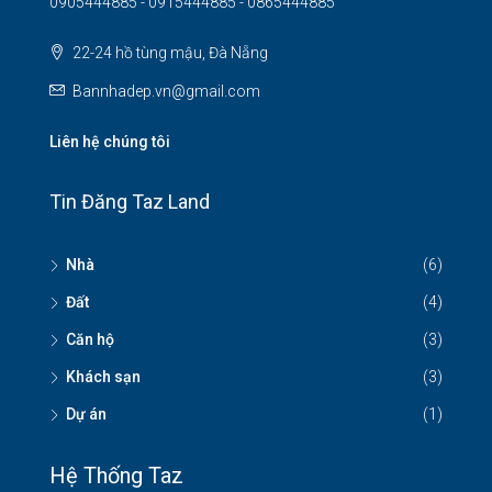
0905444885 - 0915444885 - 0865444885
22-24 hồ tùng mậu, Đà Nẵng
Bannhadep.vn@gmail.com
Liên hệ chúng tôi
Tin Đăng Taz Land
Nhà
(6)
Đất
(4)
Căn hộ
(3)
Khách sạn
(3)
Dự án
(1)
Hệ Thống Taz