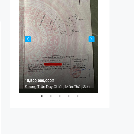
Chính Hữu, An Hải, An Hải Bắc, Sơn Trà, Đà Nẵng, Việt Nam
Từ
1,700,000đ
15,500,000,000đ
Đường Trần Duy Chiến, Mân Thái, Sơn Trà, Đà Nẵng, Việt Nam