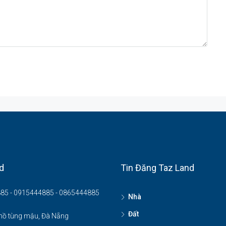
d
Tin Đăng Taz Land
85 - 0915444885 - 0865444885
Nhà
Đất
hồ tùng mậu, Đà Nẵng