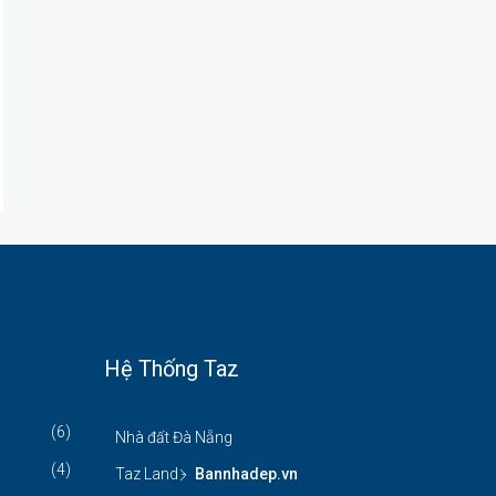
Hệ Thống Taz
(6)
Nhà đất Đà Nẵng
(4)
Taz Land -
Bannhadep.vn