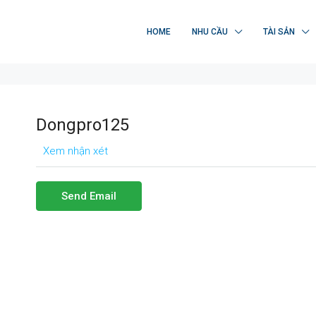
HOME
NHU CẦU
TÀI SẢN
Dongpro125
Xem nhận xét
Send Email