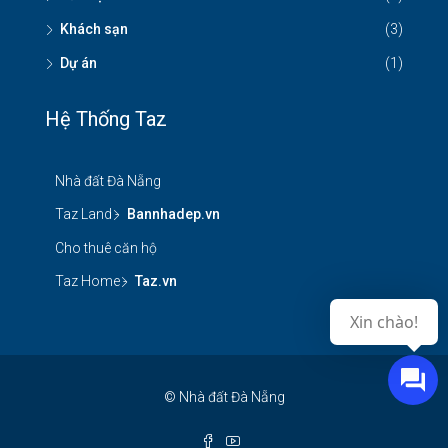
Khách sạn
(3)
Dự án
(1)
Hệ Thống Taz
Nhà đất Đà Nẵng
Taz Land -
Bannhadep.vn
Cho thuê căn hộ
Taz Home -
Taz.vn
Xin chào!
© Nhà đất Đà Nẵng