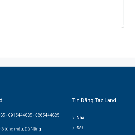
d
Tin Đăng Taz Land
85 - 0915444885 - 0865444885
Nhà
Đất
hồ tùng mậu, Đà Nẵng