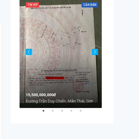
CẦN BÁN
TIN VIP
CẦN BÁN
TIN VIP
Chính Hữu, An Hải, An Hải Bắc, Sơn Trà, Đà Nẵng, Việt Nam
Từ
1,700,000đ
15,500,000,000đ
Đường Trần Duy Chiến, Mân Thái, Sơn Trà, Đà Nẵng, Việt Nam