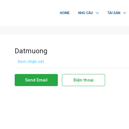
HOME
NHU CẦU
TÀI SẢN
Datmuong
Xem nhận xét
Send Email
Điện thoại