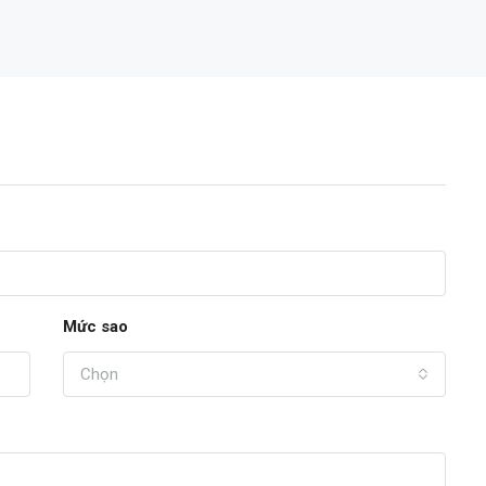
TIN VIP
16,200,000,000đ
Mức sao
Chọn