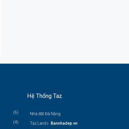
Hệ Thống Taz
(6)
Nhà đất Đà Nẵng
(4)
Taz Land -
Bannhadep.vn