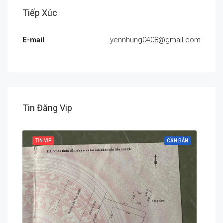
Tiếp Xúc
E-mail
yennhung0408@gmail.com
Tin Đăng Vip
 BÁN
TIN VIP
CẦN BÁN
TIN 
Chính Hữu, An Hải, An Hải Bắc, Sơn Trà, Đà Nẵng, Việt Nam