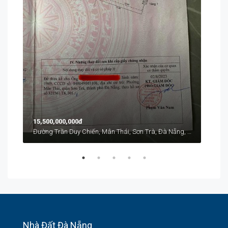
Từ
1
41 L
15,500,000,000đ
Đường Trần Duy Chiến, Mân Thái, Sơn Trà, Đà Nẵng, Việt Nam
Nhà Đất Đà Nẵng